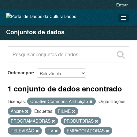
Entrar
Conjuntos de dados
CONJUNTOS DE DADOS
ORGANIZAÇÕES
GRUPOS
SOBRE
Ordenar por
1 conjunto de dados encontrado
Licenças:
Creative Commons Atribuição
Organizações:
Ancine
Etiquetas:
FILME
PROGRAMADORAS
PRODUTORAS
TELEVISÃO
TV
EMPACOTADORAS