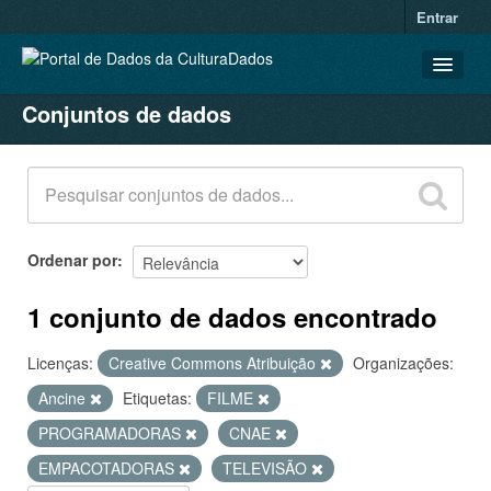
Entrar
Conjuntos de dados
CONJUNTOS DE DADOS
ORGANIZAÇÕES
GRUPOS
SOBRE
Ordenar por
1 conjunto de dados encontrado
Licenças:
Creative Commons Atribuição
Organizações:
Ancine
Etiquetas:
FILME
PROGRAMADORAS
CNAE
EMPACOTADORAS
TELEVISÃO