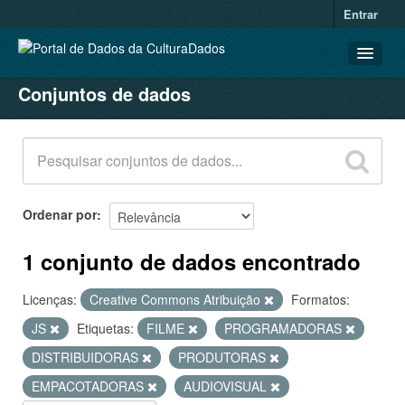
Entrar
Conjuntos de dados
CONJUNTOS DE DADOS
ORGANIZAÇÕES
GRUPOS
SOBRE
Ordenar por
1 conjunto de dados encontrado
Licenças:
Creative Commons Atribuição
Formatos:
JS
Etiquetas:
FILME
PROGRAMADORAS
DISTRIBUIDORAS
PRODUTORAS
EMPACOTADORAS
AUDIOVISUAL