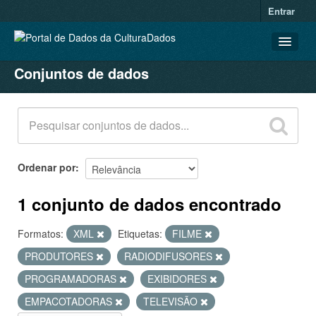
Entrar
Conjuntos de dados
CONJUNTOS DE DADOS
ORGANIZAÇÕES
GRUPOS
SOBRE
Ordenar por
1 conjunto de dados encontrado
Formatos:
XML
Etiquetas:
FILME
PRODUTORES
RADIODIFUSORES
PROGRAMADORAS
EXIBIDORES
EMPACOTADORAS
TELEVISÃO