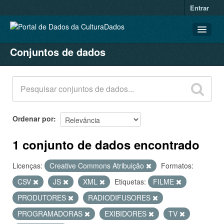
Entrar
Conjuntos de dados
CONJUNTOS DE DADOS
ORGANIZAÇÕES
GRUPOS
SOBRE
Ordenar por
1 conjunto de dados encontrado
Licenças:
Creative Commons Atribuição
Formatos:
CSV
JS
XML
Etiquetas:
FILME
PRODUTORES
RADIODIFUSORES
PROGRAMADORAS
EXIBIDORES
TV