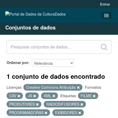
Entrar
Conjuntos de dados
CONJUNTOS DE DADOS
ORGANIZAÇÕES
GRUPOS
SOBRE
Ordenar por
1 conjunto de dados encontrado
Licenças:
Creative Commons Atribuição
Formatos:
CSV
JS
XML
Etiquetas:
FILME
PRODUTORES
RADIODIFUSORES
PROGRAMADORAS
EXIBIDORES