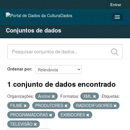
Entrar
Conjuntos de dados
CONJUNTOS DE DADOS
ORGANIZAÇÕES
GRUPOS
SOBRE
Ordenar por
1 conjunto de dados encontrado
Organizações:
Ancine
Formatos:
XML
Etiquetas:
FILME
PRODUTORES
RADIODIFUSORES
PROGRAMADORAS
EXIBIDORES
TELEVISÃO