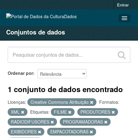
Entrar
Conjuntos de dados
CONJUNTOS DE DADOS
ORGANIZAÇÕES
GRUPOS
SOBRE
Ordenar por
1 conjunto de dados encontrado
Licenças:
Creative Commons Atribuição
Formatos:
XML
Etiquetas:
FILME
PRODUTORES
RADIODIFUSORES
PROGRAMADORAS
EXIBIDORES
EMPACOTADORAS