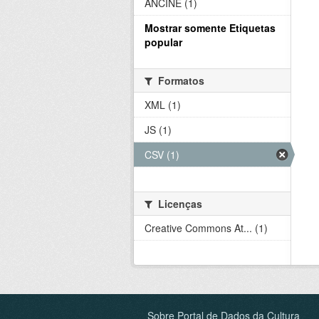
ANCINE (1)
Mostrar somente Etiquetas
popular
Formatos
XML (1)
JS (1)
CSV (1)
Licenças
Creative Commons At... (1)
Sobre Portal de Dados da Cultura