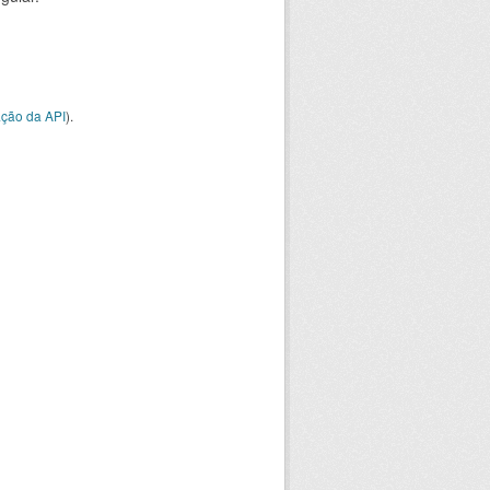
ção da API
).