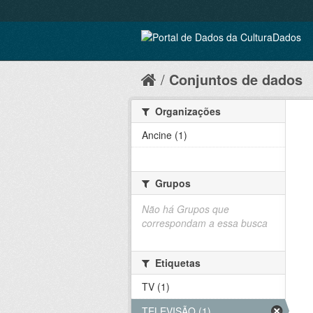
Conjuntos de dados
Organizações
Ancine (1)
Grupos
Não há Grupos que
correspondam a essa busca
Etiquetas
TV (1)
TELEVISÃO (1)