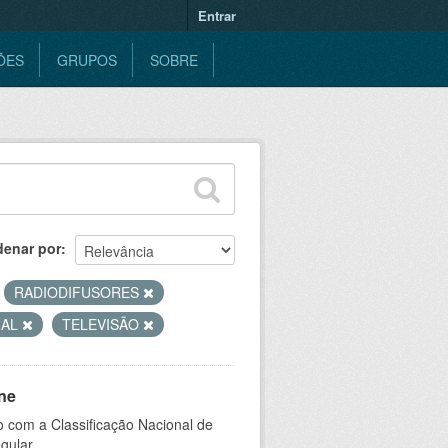
Entrar
ÕES
GRUPOS
SOBRE
denar por
RADIODIFUSORES
UAL
TELEVISÃO
ne
 com a Classificação Nacional de
gular.