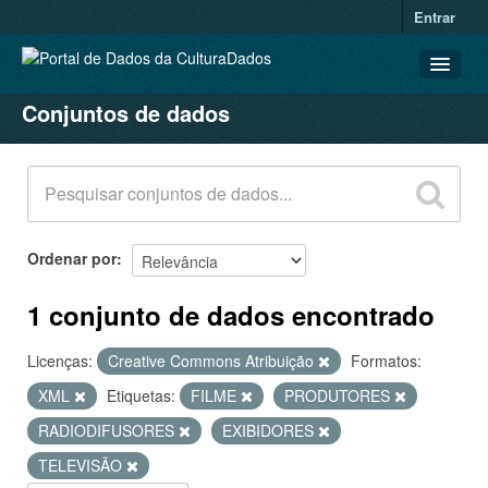
Entrar
Conjuntos de dados
CONJUNTOS DE DADOS
ORGANIZAÇÕES
GRUPOS
SOBRE
Ordenar por
1 conjunto de dados encontrado
Licenças:
Creative Commons Atribuição
Formatos:
XML
Etiquetas:
FILME
PRODUTORES
RADIODIFUSORES
EXIBIDORES
TELEVISÃO