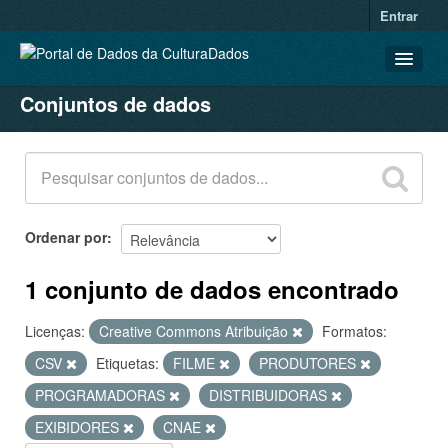
Entrar
Conjuntos de dados
CONJUNTOS DE DADOS
ORGANIZAÇÕES
GRUPOS
SOBRE
Ordenar por
1 conjunto de dados encontrado
Licenças:
Creative Commons Atribuição
Formatos:
CSV
Etiquetas:
FILME
PRODUTORES
PROGRAMADORAS
DISTRIBUIDORAS
EXIBIDORES
CNAE