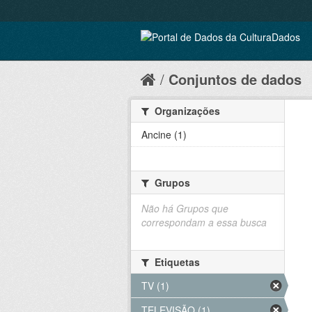
Conjuntos de dados
Organizações
Ancine (1)
Grupos
Não há Grupos que
correspondam a essa busca
Etiquetas
TV (1)
TELEVISÃO (1)