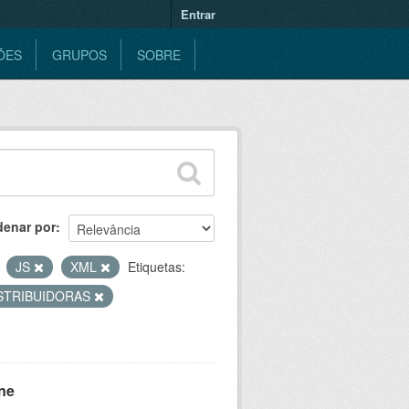
Entrar
ÕES
GRUPOS
SOBRE
denar por
JS
XML
Etiquetas:
STRIBUIDORAS
ne