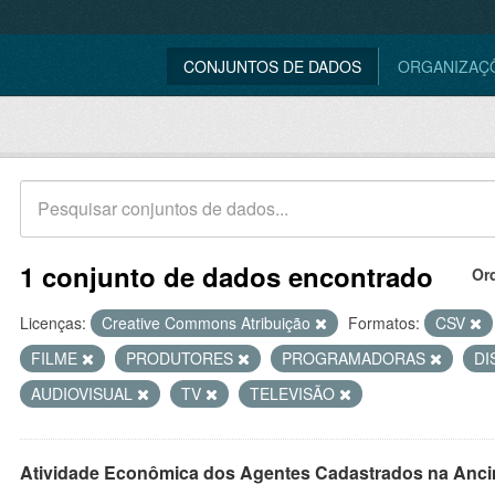
CONJUNTOS DE DADOS
ORGANIZAÇ
1 conjunto de dados encontrado
Or
Licenças:
Creative Commons Atribuição
Formatos:
CSV
FILME
PRODUTORES
PROGRAMADORAS
DI
AUDIOVISUAL
TV
TELEVISÃO
Atividade Econômica dos Agentes Cadastrados na Anci