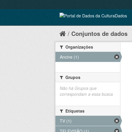
Conjuntos de dados
Organizações
Ancine (1)
Grupos
Não há Grupos que
correspondam a essa busca
Etiquetas
TV (1)
TELEVISÃO (1)