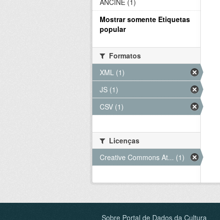
ANCINE (1)
Mostrar somente Etiquetas
popular
Formatos
XML (1)
JS (1)
CSV (1)
Licenças
Creative Commons At... (1)
Sobre Portal de Dados da Cultura