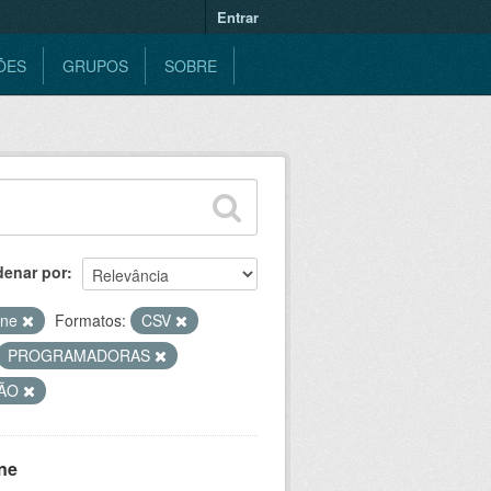
Entrar
ÕES
GRUPOS
SOBRE
denar por
ine
Formatos:
CSV
PROGRAMADORAS
SÃO
ne