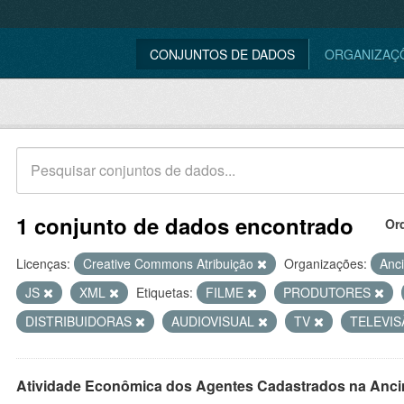
CONJUNTOS DE DADOS
ORGANIZAÇ
1 conjunto de dados encontrado
Or
Licenças:
Creative Commons Atribuição
Organizações:
Anc
JS
XML
Etiquetas:
FILME
PRODUTORES
DISTRIBUIDORAS
AUDIOVISUAL
TV
TELEVI
Atividade Econômica dos Agentes Cadastrados na Anci