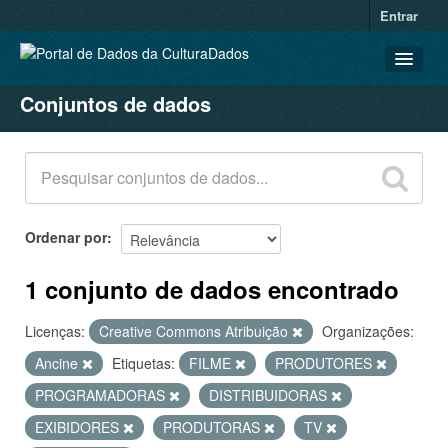
Entrar
Conjuntos de dados
CONJUNTOS DE DADOS
ORGANIZAÇÕES
GRUPOS
SOBRE
Ordenar por
1 conjunto de dados encontrado
Licenças:
Creative Commons Atribuição
Organizações:
Ancine
Etiquetas:
FILME
PRODUTORES
PROGRAMADORAS
DISTRIBUIDORAS
EXIBIDORES
PRODUTORAS
TV