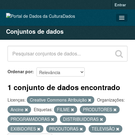
Entrar
Conjuntos de dados
CONJUNTOS DE DADOS
ORGANIZAÇÕES
GRUPOS
SOBRE
Ordenar por
1 conjunto de dados encontrado
Licenças:
Creative Commons Atribuição
Organizações:
Ancine
Etiquetas:
FILME
PRODUTORES
PROGRAMADORAS
DISTRIBUIDORAS
EXIBIDORES
PRODUTORAS
TELEVISÃO