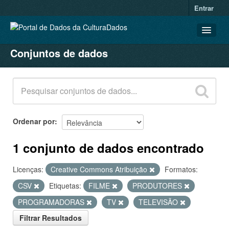
Entrar
Conjuntos de dados
CONJUNTOS DE DADOS
ORGANIZAÇÕES
GRUPOS
SOBRE
Ordenar por
1 conjunto de dados encontrado
Licenças:
Creative Commons Atribuição
Formatos:
CSV
Etiquetas:
FILME
PRODUTORES
PROGRAMADORAS
TV
TELEVISÃO
Filtrar Resultados