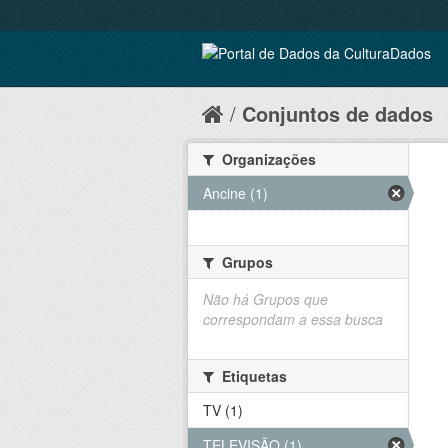
Conjuntos de dados
Organizações
Ancine (1)
Grupos
Não há Grupos que
correspondam a essa busca
Etiquetas
TV (1)
TELEVISÃO (1)