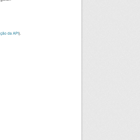
ção da API
).