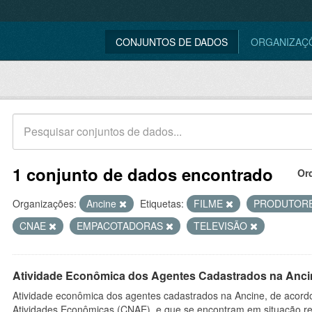
CONJUNTOS DE DADOS
ORGANIZAÇ
1 conjunto de dados encontrado
Or
Organizações:
Ancine
Etiquetas:
FILME
PRODUTOR
CNAE
EMPACOTADORAS
TELEVISÃO
Atividade Econômica dos Agentes Cadastrados na Anci
Atividade econômica dos agentes cadastrados na Ancine, de acordo
Atividades Econômicas (CNAE), e que se encontram em situação re