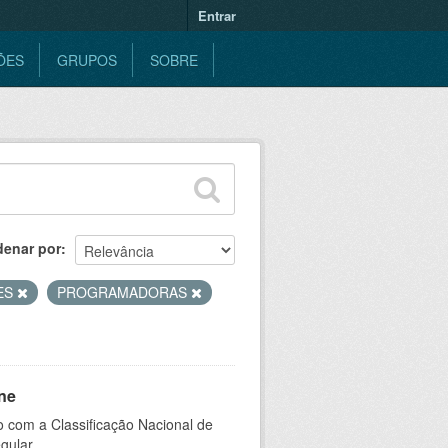
Entrar
ÕES
GRUPOS
SOBRE
denar por
ES
PROGRAMADORAS
ne
 com a Classificação Nacional de
gular.