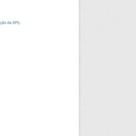
ção da API
).