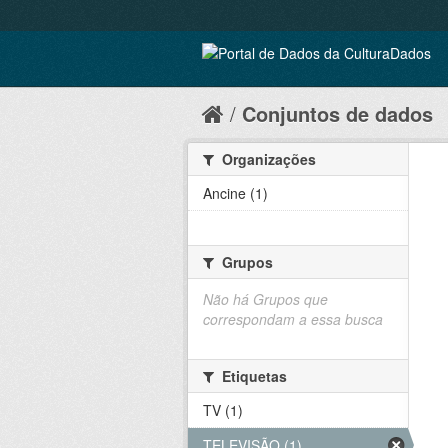
Conjuntos de dados
Organizações
Ancine (1)
Grupos
Não há Grupos que
correspondam a essa busca
Etiquetas
TV (1)
TELEVISÃO (1)