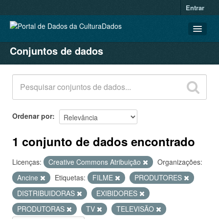
Entrar
Conjuntos de dados
CONJUNTOS DE DADOS
ORGANIZAÇÕES
GRUPOS
SOBRE
Ordenar por
1 conjunto de dados encontrado
Licenças:
Creative Commons Atribuição
Organizações:
Ancine
Etiquetas:
FILME
PRODUTORES
DISTRIBUIDORAS
EXIBIDORES
PRODUTORAS
TV
TELEVISÃO