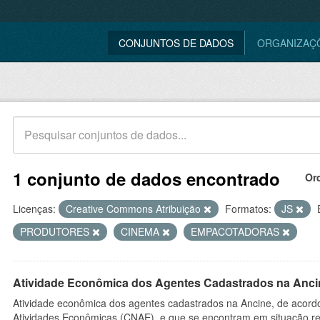
CONJUNTOS DE DADOS
ORGANIZAÇ
1 conjunto de dados encontrado
Or
Licenças:
Creative Commons Atribuição
Formatos:
JS
PRODUTORES
CINEMA
EMPACOTADORAS
Atividade Econômica dos Agentes Cadastrados na Anci
Atividade econômica dos agentes cadastrados na Ancine, de acordo
Atividades Econômicas (CNAE), e que se encontram em situação re