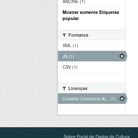
ANCINE (1)
Mostrar somente Etiquetas
popular
Formatos
XML (1)
JS (1)
CSV (1)
Licenças
Creative Commons At... (1)
Sobre Portal de Dados da Cultura