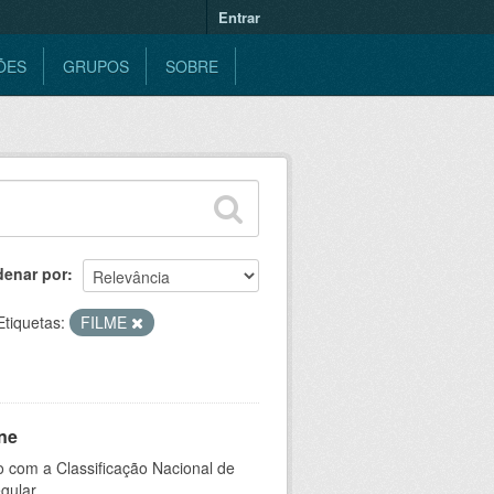
Entrar
ÕES
GRUPOS
SOBRE
denar por
Etiquetas:
FILME
ne
 com a Classificação Nacional de
gular.