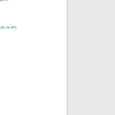
ção da API
).