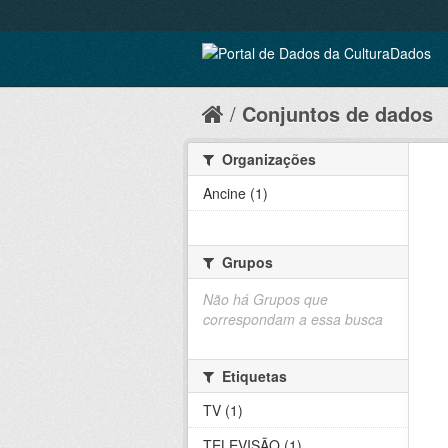
Conjuntos de dados
Organizações
Ancine (1)
Grupos
Não há Grupos que
correspondam a essa busca
Etiquetas
TV (1)
TELEVISÃO (1)