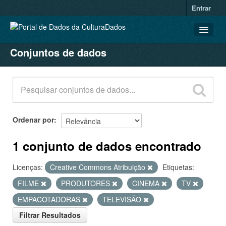
Entrar
Conjuntos de dados
CONJUNTOS DE DADOS
ORGANIZAÇÕES
GRUPOS
SOBRE
Ordenar por
1 conjunto de dados encontrado
Licenças:
Creative Commons Atribuição
Etiquetas:
FILME
PRODUTORES
CINEMA
TV
EMPACOTADORAS
TELEVISÃO
Filtrar Resultados