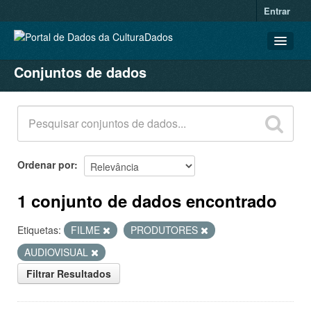
Entrar
Conjuntos de dados
CONJUNTOS DE DADOS
ORGANIZAÇÕES
GRUPOS
SOBRE
Ordenar por
1 conjunto de dados encontrado
Etiquetas:
FILME
PRODUTORES
AUDIOVISUAL
Filtrar Resultados