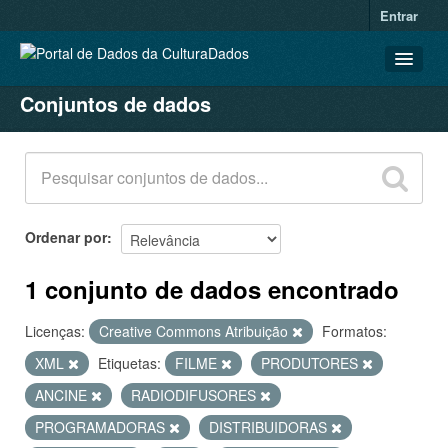
Entrar
Conjuntos de dados
CONJUNTOS DE DADOS
ORGANIZAÇÕES
GRUPOS
SOBRE
Ordenar por
1 conjunto de dados encontrado
Licenças:
Creative Commons Atribuição
Formatos:
XML
Etiquetas:
FILME
PRODUTORES
ANCINE
RADIODIFUSORES
PROGRAMADORAS
DISTRIBUIDORAS