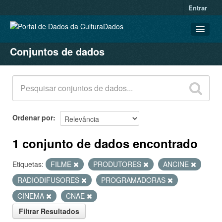
Entrar
Conjuntos de dados
CONJUNTOS DE DADOS
ORGANIZAÇÕES
GRUPOS
SOBRE
Ordenar por
1 conjunto de dados encontrado
Etiquetas:
FILME
PRODUTORES
ANCINE
RADIODIFUSORES
PROGRAMADORAS
CINEMA
CNAE
Filtrar Resultados