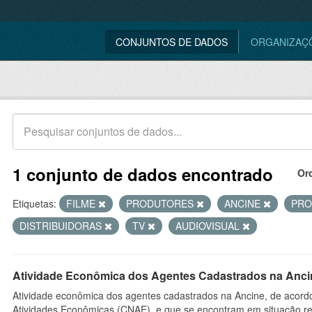
CONJUNTOS DE DADOS
ORGANIZAÇ
1 conjunto de dados encontrado
Or
Etiquetas:
FILME
PRODUTORES
ANCINE
PR
DISTRIBUIDORAS
TV
AUDIOVISUAL
Atividade Econômica dos Agentes Cadastrados na Anci
Atividade econômica dos agentes cadastrados na Ancine, de acordo
Atividades Econômicas (CNAE), e que se encontram em situação re