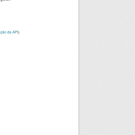
ção da API
).