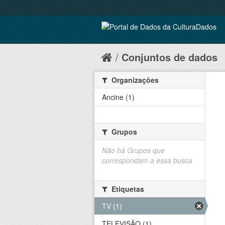
Conjuntos de dados
Organizações
Ancine (1)
Grupos
Não há Grupos que
correspondam a essa busca
Etiquetas
TV (1)
TELEVISÃO (1)