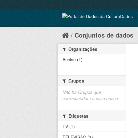
Conjuntos de dados
Organizações
Ancine (1)
Grupos
Não há Grupos que
correspondam a essa busca
Etiquetas
TV (1)
TELEVISÃO (1)