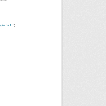
ção da API
).