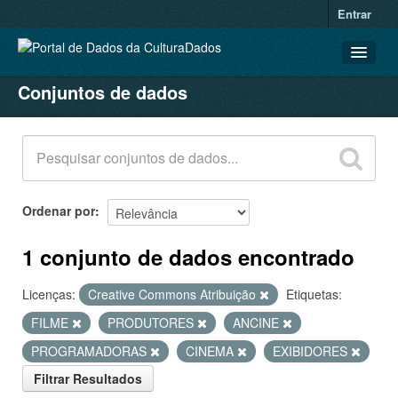
Entrar
Conjuntos de dados
CONJUNTOS DE DADOS
ORGANIZAÇÕES
GRUPOS
SOBRE
Ordenar por
1 conjunto de dados encontrado
Licenças:
Creative Commons Atribuição
Etiquetas:
FILME
PRODUTORES
ANCINE
PROGRAMADORAS
CINEMA
EXIBIDORES
Filtrar Resultados