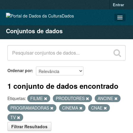
Entrar
Conjuntos de dados
CONJUNTOS DE DADOS
ORGANIZAÇÕES
GRUPOS
SOBRE
Ordenar por
1 conjunto de dados encontrado
Etiquetas:
FILME
PRODUTORES
ANCINE
PROGRAMADORAS
CINEMA
CNAE
TV
Filtrar Resultados