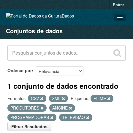
Entrar
Conjuntos de dados
CONJUNTOS DE DADOS
ORGANIZAÇÕES
GRUPOS
SOBRE
Ordenar por
1 conjunto de dados encontrado
Formatos:
CSV
XML
Etiquetas:
FILME
PRODUTORES
ANCINE
PROGRAMADORAS
TELEVISÃO
Filtrar Resultados