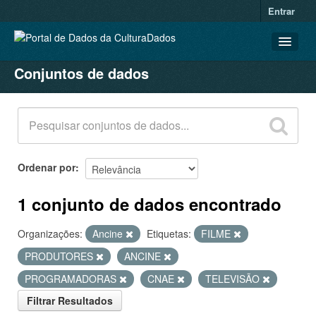
Entrar
Conjuntos de dados
CONJUNTOS DE DADOS
ORGANIZAÇÕES
GRUPOS
SOBRE
Ordenar por
1 conjunto de dados encontrado
Organizações:
Ancine
Etiquetas:
FILME
PRODUTORES
ANCINE
PROGRAMADORAS
CNAE
TELEVISÃO
Filtrar Resultados