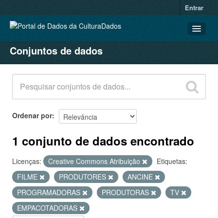
Entrar
Conjuntos de dados
CONJUNTOS DE DADOS
ORGANIZAÇÕES
GRUPOS
SOBRE
Ordenar por
1 conjunto de dados encontrado
Licenças:
Creative Commons Atribuição
Etiquetas:
FILME
PRODUTORES
ANCINE
PROGRAMADORAS
PRODUTORAS
TV
EMPACOTADORAS