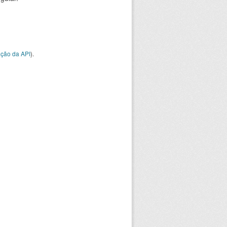
ção da API
).