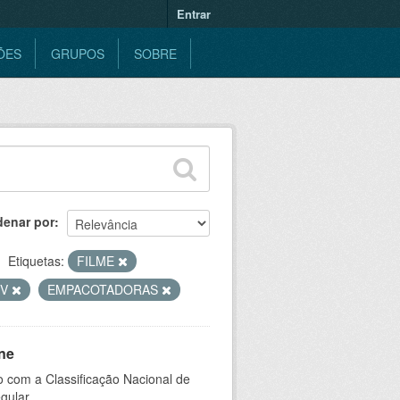
Entrar
ÕES
GRUPOS
SOBRE
denar por
Etiquetas:
FILME
TV
EMPACOTADORAS
ne
 com a Classificação Nacional de
gular.