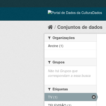
Conjuntos de dados
Organizações
Ancine (1)
Grupos
Não há Grupos que
correspondam a essa busca
Etiquetas
TV (1)
TELEVISÃO (1)