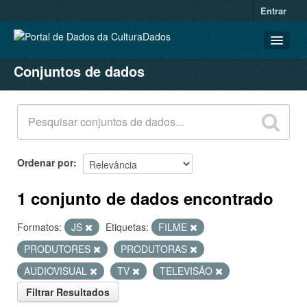
Entrar
Conjuntos de dados
CONJUNTOS DE DADOS
ORGANIZAÇÕES
GRUPOS
SOBRE
Ordenar por
1 conjunto de dados encontrado
Formatos:
JS
Etiquetas:
FILME
PRODUTORES
PRODUTORAS
AUDIOVISUAL
TV
TELEVISÃO
Filtrar Resultados