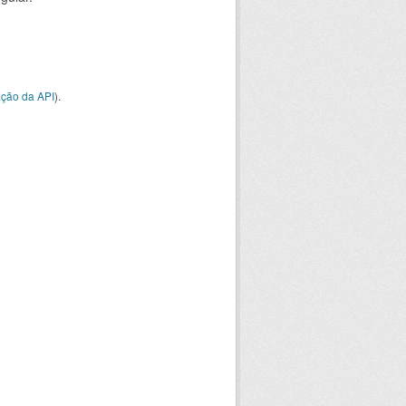
ção da API
).