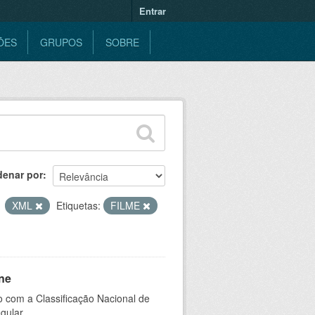
Entrar
ÕES
GRUPOS
SOBRE
denar por
XML
Etiquetas:
FILME
ne
 com a Classificação Nacional de
gular.