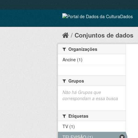
Conjuntos de dados
Organizações
Ancine (1)
Grupos
Não há Grupos que
correspondam a essa busca
Etiquetas
TV (1)
TELEVISÃO (1)