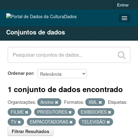
Entrar
Conjuntos de dados
CONJUNTOS DE DADOS
ORGANIZAÇÕES
GRUPOS
SOBRE
Ordenar por
1 conjunto de dados encontrado
Organizações:
Ancine
Formatos:
XML
Etiquetas:
FILME
PRODUTORES
EXIBIDORES
TV
EMPACOTADORAS
TELEVISÃO
Filtrar Resultados