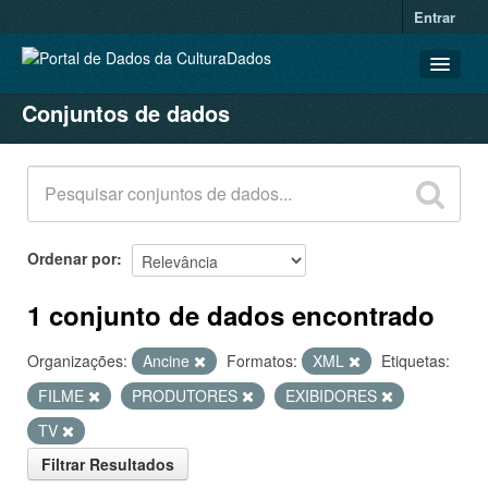
Entrar
Conjuntos de dados
CONJUNTOS DE DADOS
ORGANIZAÇÕES
GRUPOS
SOBRE
Ordenar por
1 conjunto de dados encontrado
Organizações:
Ancine
Formatos:
XML
Etiquetas:
FILME
PRODUTORES
EXIBIDORES
TV
Filtrar Resultados