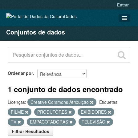
Entrar
Conjuntos de dados
CONJUNTOS DE DADOS
ORGANIZAÇÕES
GRUPOS
SOBRE
Ordenar por
1 conjunto de dados encontrado
Licenças:
Creative Commons Atribuição
Etiquetas:
FILME
PRODUTORES
EXIBIDORES
TV
EMPACOTADORAS
TELEVISÃO
Filtrar Resultados