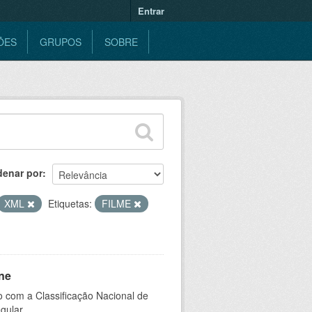
Entrar
ÕES
GRUPOS
SOBRE
denar por
XML
Etiquetas:
FILME
ne
 com a Classificação Nacional de
gular.