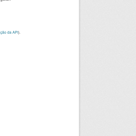
ção da API
).