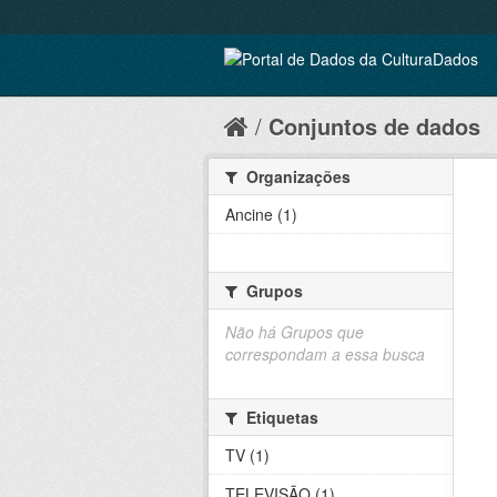
Conjuntos de dados
Organizações
Ancine (1)
Grupos
Não há Grupos que
correspondam a essa busca
Etiquetas
TV (1)
TELEVISÃO (1)