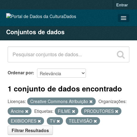
Entrar
Conjuntos de dados
CONJUNTOS DE DADOS
ORGANIZAÇÕES
GRUPOS
SOBRE
Ordenar por
1 conjunto de dados encontrado
Licenças:
Creative Commons Atribuição
Organizações:
Ancine
Etiquetas:
FILME
PRODUTORES
EXIBIDORES
TV
TELEVISÃO
Filtrar Resultados