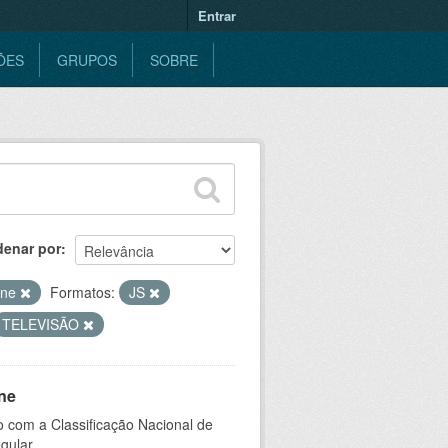
Entrar
ÕES
GRUPOS
SOBRE
denar por
ine
Formatos:
JS
TELEVISÃO
ne
 com a Classificação Nacional de
gular.