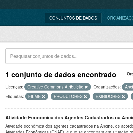
CONJUNTOS DE DADOS
ORGANIZAÇ
1 conjunto de dados encontrado
Or
Licenças:
Creative Commons Atribuição
Organizações:
Anc
Etiquetas:
FILME
PRODUTORES
EXIBIDORES
Atividade Econômica dos Agentes Cadastrados na Anci
Atividade econômica dos agentes cadastrados na Ancine, de acordo
Atividades Econômicas (CNAE), e que se encontram em situação re