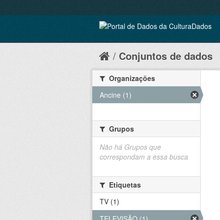
Conjuntos de dados
Organizações
Ancine (1)
Grupos
Não há Grupos que
correspondam a essa busca
Etiquetas
TV (1)
TELEVISÃO (1)