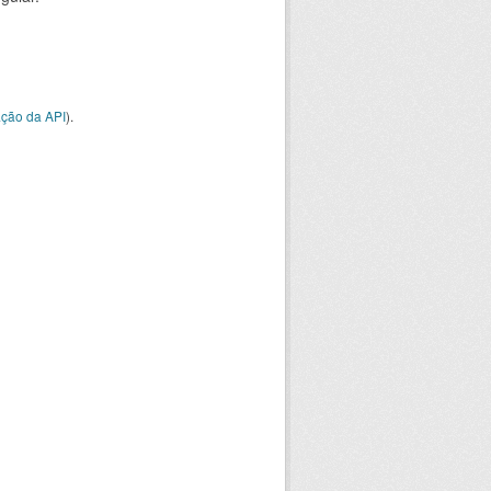
ção da API
).