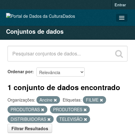
Entrar
Conjuntos de dados
CONJUNTOS DE DADOS
ORGANIZAÇÕES
GRUPOS
SOBRE
Ordenar por
1 conjunto de dados encontrado
Organizações:
Ancine
Etiquetas:
FILME
PRODUTORAS
PRODUTORES
DISTRIBUIDORAS
TELEVISÃO
Filtrar Resultados