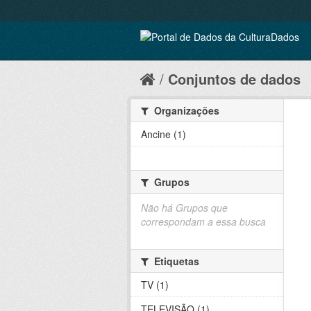
Conjuntos de dados
Organizações
Ancine (1)
Grupos
Não há Grupos que
correspondam a essa busca
Etiquetas
TV (1)
TELEVISÃO (1)