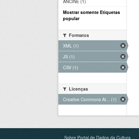
ANCINE (1)
Mostrar somente Etiquetas
popular
Formatos
XML (1)
JS (1)
CSV (1)
Licenças
Creative Commons At... (1)
Sobre Portal de Dados da Cultura