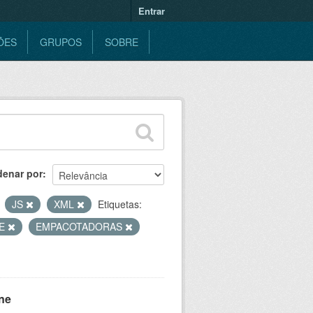
Entrar
ÕES
GRUPOS
SOBRE
denar por
JS
XML
Etiquetas:
AE
EMPACOTADORAS
ne