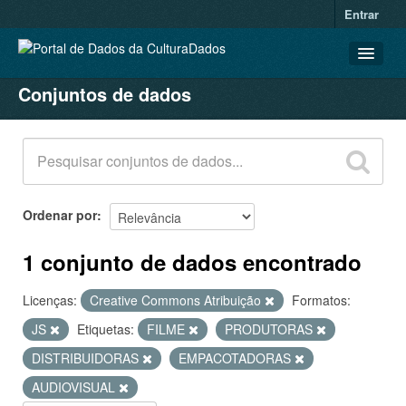
Entrar
Conjuntos de dados
CONJUNTOS DE DADOS
ORGANIZAÇÕES
GRUPOS
SOBRE
Ordenar por
1 conjunto de dados encontrado
Licenças:
Creative Commons Atribuição
Formatos:
JS
Etiquetas:
FILME
PRODUTORAS
DISTRIBUIDORAS
EMPACOTADORAS
AUDIOVISUAL