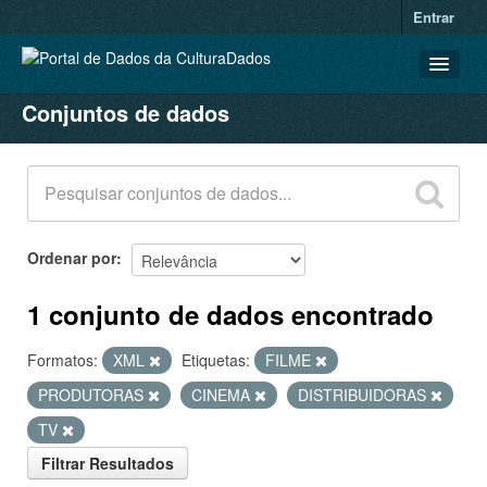
Entrar
Conjuntos de dados
CONJUNTOS DE DADOS
ORGANIZAÇÕES
GRUPOS
SOBRE
Ordenar por
1 conjunto de dados encontrado
Formatos:
XML
Etiquetas:
FILME
PRODUTORAS
CINEMA
DISTRIBUIDORAS
TV
Filtrar Resultados