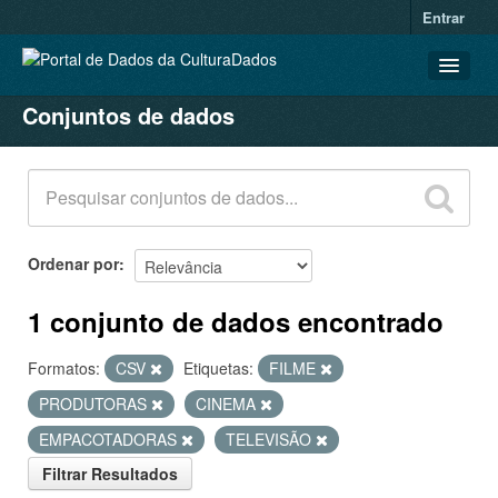
Entrar
Conjuntos de dados
CONJUNTOS DE DADOS
ORGANIZAÇÕES
GRUPOS
SOBRE
Ordenar por
1 conjunto de dados encontrado
Formatos:
CSV
Etiquetas:
FILME
PRODUTORAS
CINEMA
EMPACOTADORAS
TELEVISÃO
Filtrar Resultados