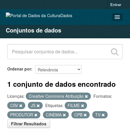
Entrar
Conjuntos de dados
CONJUNTOS DE DADOS
ORGANIZAÇÕES
GRUPOS
SOBRE
Ordenar por
1 conjunto de dados encontrado
Licenças:
Creative Commons Atribuição
Formatos:
CSV
JS
Etiquetas:
FILME
PRODUTOR
CINEMA
CPB
TV
Filtrar Resultados