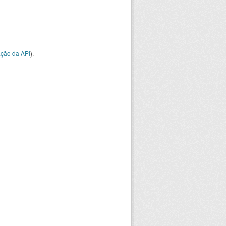
ção da API
).