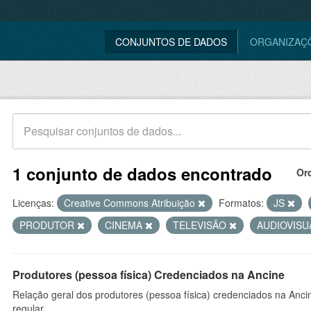
CONJUNTOS DE DADOS
ORGANIZAÇ
1 conjunto de dados encontrado
Or
Licenças:
Creative Commons Atribuição
Formatos:
JS
PRODUTOR
CINEMA
TELEVISÃO
AUDIOVIS
Produtores (pessoa física) Credenciados na Ancine
Relação geral dos produtores (pessoa física) credenciados na Anc
regular.