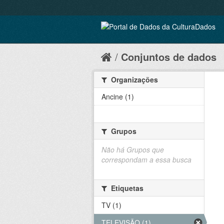
Conjuntos de dados
Organizações
Ancine (1)
Grupos
Não há Grupos que
correspondam a essa busca
Etiquetas
TV (1)
TELEVISÃO (1)