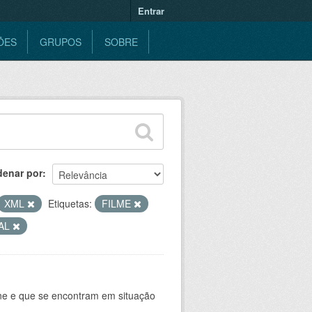
Entrar
ÕES
GRUPOS
SOBRE
denar por
XML
Etiquetas:
FILME
UAL
ine e que se encontram em situação