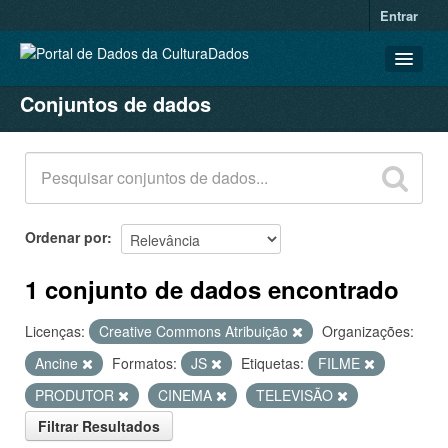
Entrar
Conjuntos de dados
CONJUNTOS DE DADOS
ORGANIZAÇÕES
GRUPOS
SOBRE
Ordenar por
1 conjunto de dados encontrado
Licenças:
Creative Commons Atribuição
Organizações:
Ancine
Formatos:
JS
Etiquetas:
FILME
PRODUTOR
CINEMA
TELEVISÃO
Filtrar Resultados