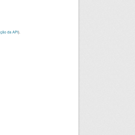
ção da API
).