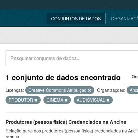
CONJUNTOS DE DADOS
ORGANIZAÇ
1 conjunto de dados encontrado
Or
Licenças:
Creative Commons Atribuição
Organizações:
Anc
PRODUTOR
CINEMA
AUDIOVISUAL
Produtores (pessoa física) Credenciados na Ancine
Relação geral dos produtores (pessoa física) credenciados na Anc
regular.