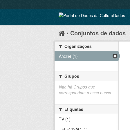
Conjuntos de dados
Organizações
Ancine (1)
Grupos
Não há Grupos que
correspondam a essa busca
Etiquetas
TV (1)
TELEVISÃO (1)