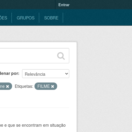
Entrar
ÕES
GRUPOS
SOBRE
denar por
ine
Etiquetas:
FILME
ine e que se encontram em situação