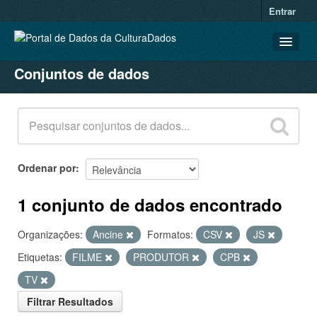
Entrar
Conjuntos de dados
CONJUNTOS DE DADOS
ORGANIZAÇÕES
GRUPOS
SOBRE
Ordenar por
1 conjunto de dados encontrado
Organizações:
Ancine
Formatos:
CSV
JS
Etiquetas:
FILME
PRODUTOR
CPB
TV
Filtrar Resultados